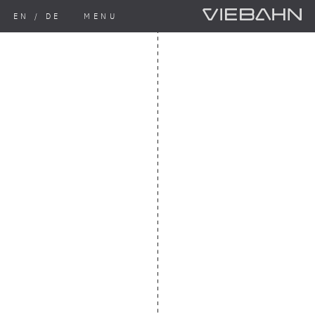
EN
/
DE
MENU
UNSERE PRODUKTE
↓
VERBUNDBLECHE
-
DIENSTLEISTUNG & ENTWICKLUNG
-
STAHL- & BLECH­BEARBEITUNG
-
EINSATZ & ANWENDUNGEN
↓